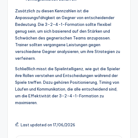
Zusätzlich zu diesen Kennzahlen ist die
Anpassungsfähigkeit an Gegner von entscheidender
Bedeutung. Die 3-2-4-1-Formation sollte flexibel
genug sein, um sich basierend auf den Stärken und
Schwächen des gegnerischen Teams anzupassen.
Trainer sollten vergangene Leistungen gegen
verschiedene Gegner analysieren, um ihre Strategien zu
verfeinern.
Schließlich misst die Spielintelligenz, wie gut die Spieler
ihre Rollen verstehen und Entscheidungen während der
Spiele treffen. Dazu gehören Positionierung, Timing von
Läufen und Kommunikation, die alle entscheidend sind,
um die Effektivität der 3-2-4-1-Formation zu
maximieren.
Last updated on 17/06/2026