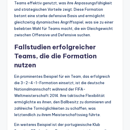
Teams effektiv genutzt, was ihre Anpassungsfähigkeit
und strategischen Vorteile zeigt. Diese Formation
betont eine starke defensive Basis und ermöglicht
gleichzeitig dynamisches Angriffsspiel, was sie zu einer
beliebten Wahl für Teams macht, die ein Gleichgewicht
zwischen Offensive und Defensive suchen.
Fallstudien erfolgreicher
Teams, die die Formation
nutzen
Ein prominentes Beispiel für ein Team, das erfolgreich
die 3-2-4-1-Formation einsetzt, ist die deutsche
Nationalmannschaft während der FIFA-
Weltmeisterschaft 2014. Ihre taktische Flexibilität
ermöglichte es ihnen, den Ballbesitz zu dominieren und
zahlreiche Tormöglichkeiten zu schaffen, was
letztendlich zu ihrem Meisterschaftssieg führte.
Ein weiteres Beispiel ist der portugiesische Klub