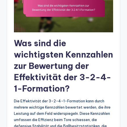
Was sind die
wichtigsten Kennzahlen
zur Bewertung der
Effektivität der 3-2-4-
1-Formation?
Die Effektivität der 3-2-4-1-Formation kann durch
mehrere wichtige Kennzahlen bewertet werden, die ihre
Leistung auf dem Feld widerspiegeln. Diese Kennzahlen
umfassen die Effizienz beim Tore schiessen, die
defensive Stabilität und die Ballbesitzstatistiken, die