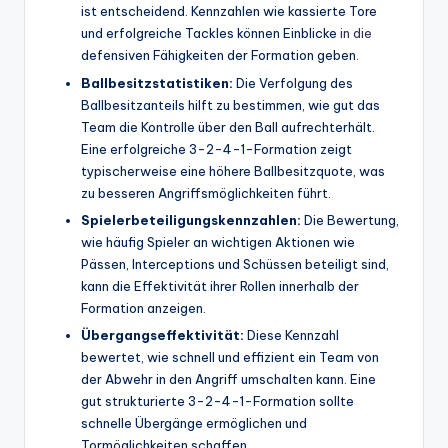
ist entscheidend. Kennzahlen wie kassierte Tore
und erfolgreiche Tackles können Einblicke
in die
defensiven Fähigkeiten der Formation geben.
Ballbesitzstatistiken:
Die Verfolgung des
Ballbesitzanteils hilft zu bestimmen, wie gut das
Team die Kontrolle über den Ball aufrechterhält.
Eine erfolgreiche 3-2-4-1-Formation zeigt
typischerweise eine höhere Ballbesitzquote, was
zu besseren Angriffsmöglichkeiten führt.
Spielerbeteiligungskennzahlen:
Die Bewertung,
wie häufig Spieler an wichtigen Aktionen wie
Pässen, Interceptions und Schüssen beteiligt sind,
kann die Effektivität ihrer Rollen innerhalb der
Formation anzeigen.
Übergangseffektivität:
Diese Kennzahl
bewertet, wie schnell und effizient ein Team von
der Abwehr in den Angriff umschalten kann. Eine
gut strukturierte 3-2-4-1-Formation sollte
schnelle Übergänge ermöglichen und
Tormöglichkeiten schaffen.