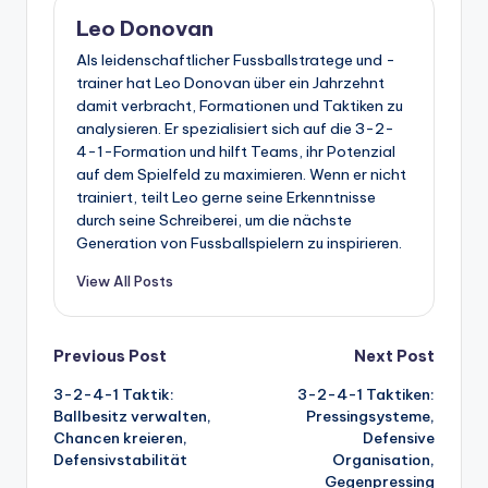
Leo Donovan
Als leidenschaftlicher Fussballstratege und -
trainer hat Leo Donovan über ein Jahrzehnt
damit verbracht, Formationen und Taktiken zu
analysieren. Er spezialisiert sich auf die 3-2-
4-1-Formation und hilft Teams, ihr Potenzial
auf dem Spielfeld zu maximieren. Wenn er nicht
trainiert, teilt Leo gerne seine Erkenntnisse
durch seine Schreiberei, um die nächste
Generation von Fussballspielern zu inspirieren.
View All Posts
Post
Previous Post
Next Post
3-2-4-1 Taktik:
3-2-4-1 Taktiken:
navigation
Ballbesitz verwalten,
Pressingsysteme,
Chancen kreieren,
Defensive
Defensivstabilität
Organisation,
Gegenpressing