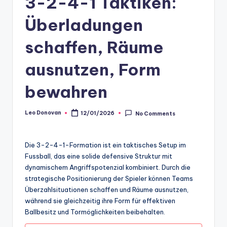
3-2-4-1 Taktiken:
Überladungen
schaffen, Räume
ausnutzen, Form
bewahren
Leo Donovan
12/01/2026
No Comments
Posted
by
Die 3-2-4-1-Formation ist ein taktisches Setup im
Fussball, das eine solide defensive Struktur mit
dynamischem Angriffspotenzial kombiniert. Durch die
strategische Positionierung der Spieler können Teams
Überzahlsituationen schaffen und Räume ausnutzen,
während sie gleichzeitig ihre Form für effektiven
Ballbesitz und Tormöglichkeiten beibehalten.