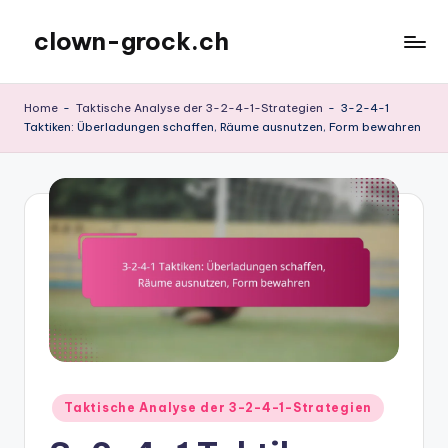
clown-grock.ch
Skip
to
content
Home
-
Taktische Analyse der 3-2-4-1-Strategien
-
3-2-4-1
Taktiken: Überladungen schaffen, Räume ausnutzen, Form bewahren
Posted
Taktische Analyse der 3-2-4-1-Strategien
in