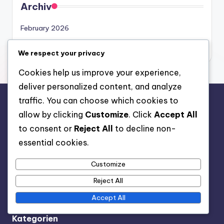
Archiv
February 2026
January 2026
We respect your privacy
Cookies help us improve your experience,
deliver personalized content, and analyze
traffic. You can choose which cookies to
Rechtliches
allow by clicking
Customize
. Click
Accept All
Datenschutzbestimmungen
to consent or
Reject All
to decline non-
Cookie-Richtlinie
essential cookies.
Nutzungsbedingungen
Customize
Kontakt aufnehmen
Reject All
Über uns
Accept All
Kategorien