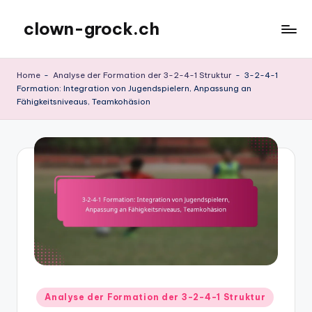
clown-grock.ch
Skip
to
content
Home
-
Analyse der Formation der 3-2-4-1 Struktur
-
3-2-4-1
Formation: Integration von Jugendspielern, Anpassung an
Fähigkeitsniveaus, Teamkohäsion
Posted
Analyse der Formation der 3-2-4-1 Struktur
in